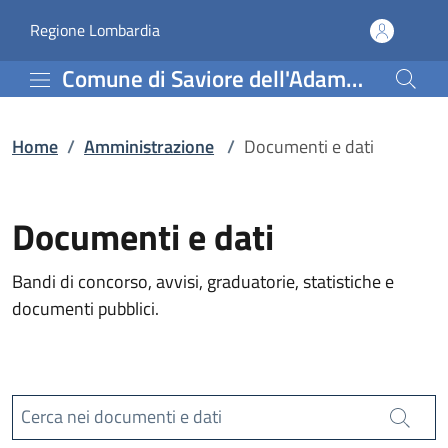
Documenti e dati | Comu
Vai al contenuto principale
(apre in un'altra scheda).
Regione Lombardia
Comune di Saviore dell'Adamello
Home
/
Amministrazione
/
Documenti e dati
Documenti e dati
Bandi di concorso, avvisi, graduatorie, statistiche e
documenti pubblici.
Cerca nei documenti e dati
Cerca