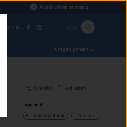
onte | Comune di Sa
Accedi all'area personale
Seguici su
Cerca
Tutti gli argomenti...
Condividi
Vedi azioni
Argomenti
Patrimonio culturale
Turismo