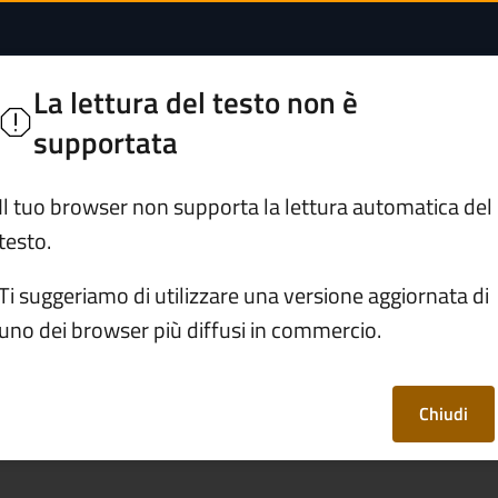
te Maria Assunta a P
e dell'Adamello
La lettura del testo non è
e
supportata
Servizi
Vivere il Comune
Il tuo browser non supporta la lettura automatica del
testo.
oghi
/
Parrocchiale di Sante Maria Assunta a Ponte
Ti suggeriamo di utilizzare una versione aggiornata di
uno dei browser più diffusi in commercio.
Sante Maria Assunta
Chiudi