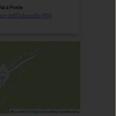
nta a Ponte
(apre in un'altra scheda).
ore dell'Adamello (BS)
Leaflet
|
©
OpenStreetMap
contributors