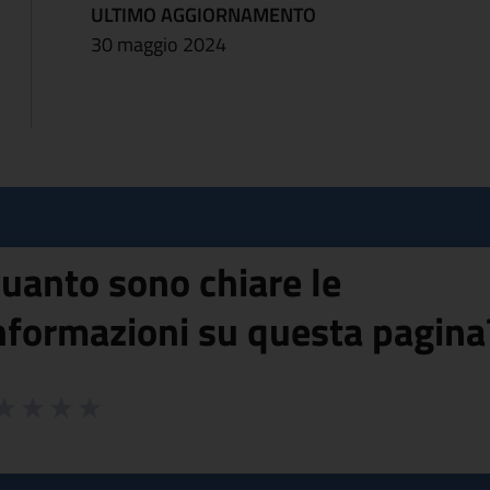
ULTIMO AGGIORNAMENTO
30 maggio 2024
uanto sono chiare le
nformazioni su questa pagina
 da 1 a 5 stelle la pagina
ta 1 stelle su 5
aluta 2 stelle su 5
Valuta 3 stelle su 5
Valuta 4 stelle su 5
Valuta 5 stelle su 5