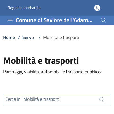
Servizi | Comune di Savi
Vai al contenuto principale
(apre in un'altra scheda).
Regione Lombardia
Comune di Saviore dell'Adamello
Home
/
Servizi
/
Mobilità e trasporti
Mobilità e trasporti
Parcheggi, viabilità, automobili e trasporto pubblico.
Cerca in "Mobilità e trasporti"
Cerca