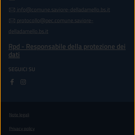
info@comune.saviore-delladamello.bs.it
protocollo@pec.comune.saviore-
delladamello.bs.it
Rpd - Responsabile della protezione dei
dati
SEGUICI SU
Note legali
Privacy policy