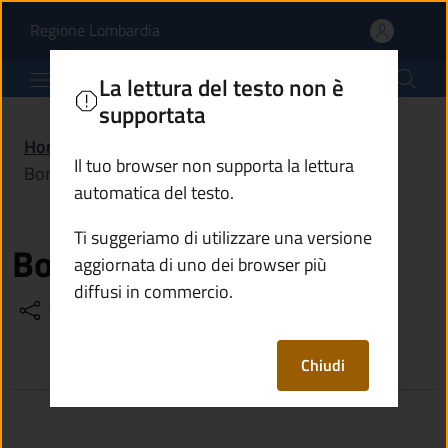
Bonomelli Manuel | Comu
Vai al contenuto principale
(apre in un'altra scheda).
Regione Lombardia
Comune di Saviore dell'Adamello
La lettura del testo non è
supportata
Home
/
Amministrazione
/
Politici
/
Il tuo browser non supporta la lettura
Bonomelli Manuel
automatica del testo.
Ti suggeriamo di utilizzare una versione
Bonomelli Manuel
aggiornata di uno dei browser più
diffusi in commercio.
Condividi
Vedi azioni
Chiudi