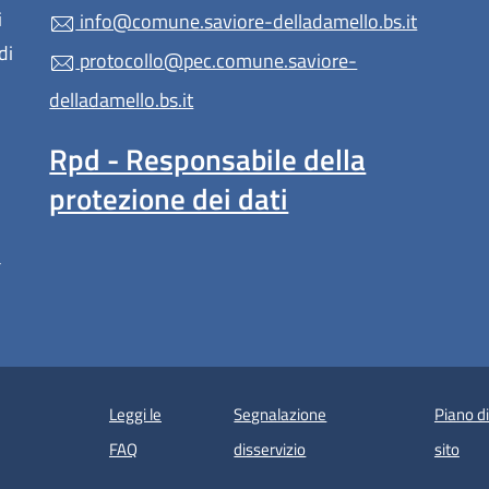
i
info@comune.saviore-delladamello.bs.it
di
protocollo@pec.comune.saviore-
delladamello.bs.it
Rpd - Responsabile della
protezione dei dati
a
Leggi le
Segnalazione
Piano d
 in un'altra scheda).
FAQ
disservizio
sito