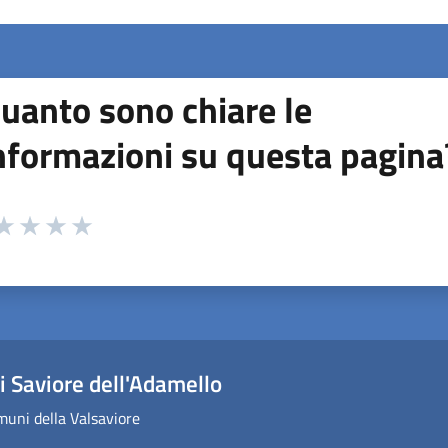
uanto sono chiare le
nformazioni su questa pagina
 da 1 a 5 stelle la pagina
ta 1 stelle su 5
aluta 2 stelle su 5
Valuta 3 stelle su 5
Valuta 4 stelle su 5
Valuta 5 stelle su 5
 Saviore dell'Adamello
uni della Valsaviore