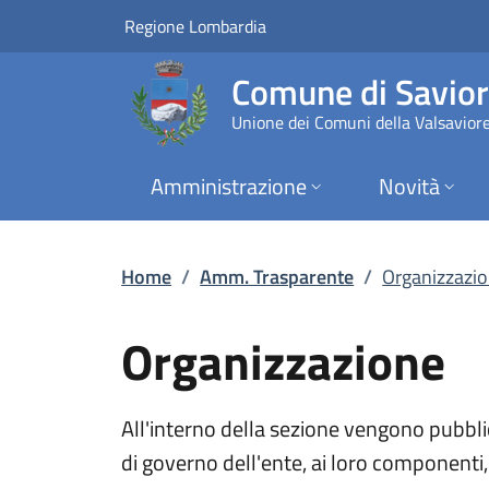
Organizzazione | Am
Vai al contenuto principale
(apre in un'altra scheda).
Regione Lombardia
Comune di Savior
Unione dei Comuni della Valsavior
Amministrazione
Novità
Home
/
Amm. Trasparente
/
Organizzazi
Organizzazione
All'interno della sezione vengono pubblica
di governo dell'ente, ai loro componenti, 