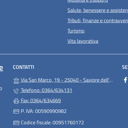
Salute, benessere e assiste
Tributi, finanze e contravve
Turismo
Vita lavorativa
e
CONTATTI
SE
Via San Marco, 19 - 25040 - Saviore dell'Adamello (BS)
lo
Telefono: 0364/634131
Fax: 0364/634669
P. IVA: 00590990982
Codice fiscale: 00951760172