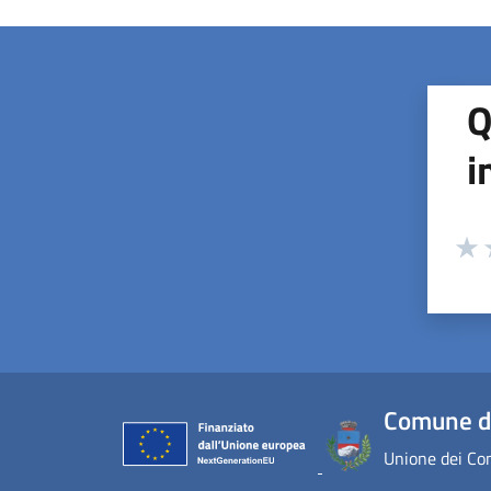
Q
i
Valuta
Valu
V
Comune di
Unione dei Com