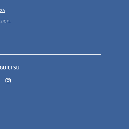
nza
nzioni
GUICI SU
(apre in un'altra scheda).